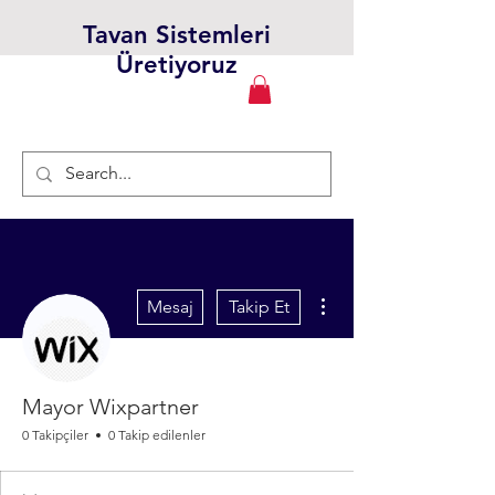
Tavan Sistemleri
Üretiyoruz
Diğer Eylemler
Mesaj
Takip Et
Mayor Wixpartner
0 Takipçiler
0 Takip edilenler