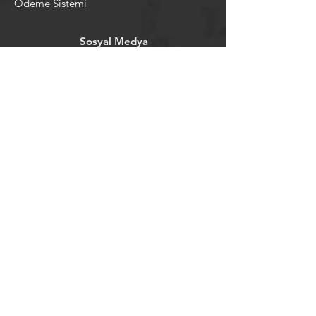
Ödeme Sistemi
Sosyal Medya
Facebook
Youtube
Instagram
Pintrest
Newsletter
©2024 by tavansepeti.
Powered and secured by