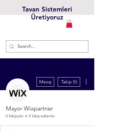
Tavan Sistemleri
Üretiyoruz
Diğer Eylemler
Mesaj
Takip Et
Mayor Wixpartner
0 Takipçiler
0 Takip edilenler