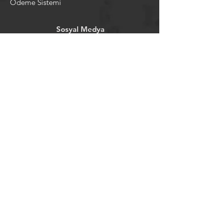
Ödeme Sistemi
Sosyal Medya
Facebook
Youtube
Instagram
Pintrest
Newsletter
©2024 by tavansepeti.
Powered and secured by