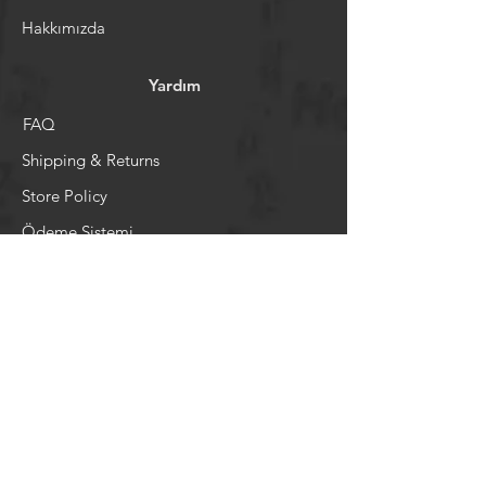
Hakkımızda
Yardım
FAQ
Shipping & Returns
Store Policy
Ödeme Sistemi
Sosyal Medya
Facebook
Youtube
Instagram
Pintrest