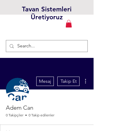
Tavan Sistemleri
Üretiyoruz
Diğer Eylemler
Mesaj
Takip Et
Adem Can
0 Takipçiler
0 Takip edilenler