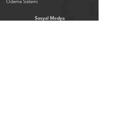
Ödeme Sistemi
Sosyal Medya
Facebook
Youtube
Instagram
Pintrest
Newsletter
©2024 by tavansepeti.
Powered and secured by