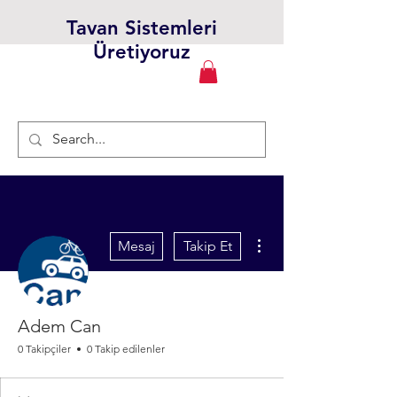
Tavan Sistemleri
Üretiyoruz
Diğer Eylemler
Mesaj
Takip Et
Adem Can
0 Takipçiler
0 Takip edilenler