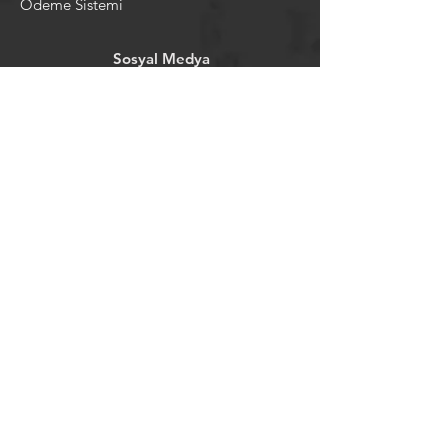
Ödeme Sistemi
Sosyal Medya
Facebook
Youtube
Instagram
Pintrest
Newsletter
©2024 by tavansepeti.
Powered and secured by