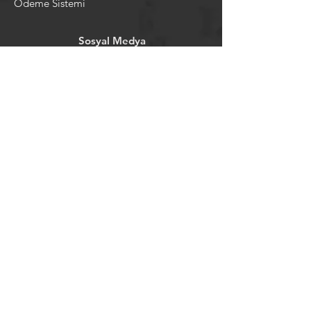
Ödeme Sistemi
Sosyal Medya
Facebook
Youtube
Instagram
Pintrest
Newsletter
©2024 by tavansepeti.
Powered and secured by