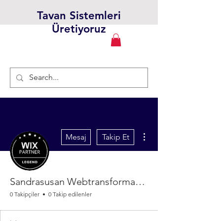
Tavan Sistemleri
Üretiyoruz
Diğer Eylemler
Mesaj
Takip Et
Sandrasusan Webtransformations
0 Takipçiler
0 Takip edilenler