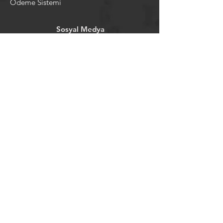
Ödeme Sistemi
Sosyal Medya
Facebook
Youtube
Instagram
Pintrest
Newsletter
©2024 by tavansepeti.
Powered and secured by