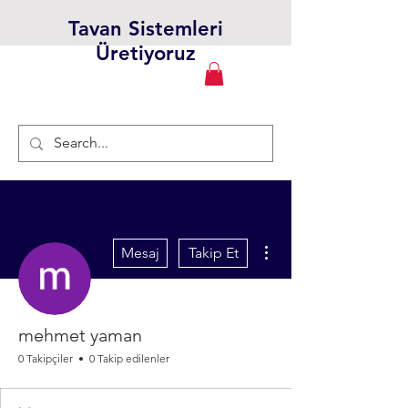
Tavan Sistemleri
Üretiyoruz
Diğer Eylemler
Mesaj
Takip Et
mehmet yaman
0 Takipçiler
0 Takip edilenler