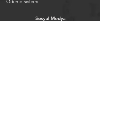
Ödeme Sistemi
Sosyal Medya
Facebook
Youtube
Instagram
Pintrest
Newsletter
©2024 by tavansepeti.
Powered and secured by