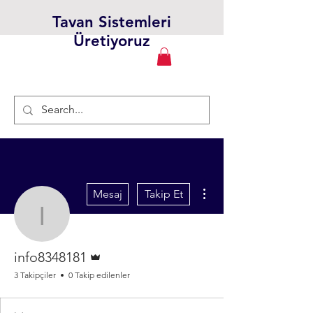
Tavan Sistemleri
Üretiyoruz
Diğer Eylemler
Mesaj
Takip Et
info8348181
Admin
info8348181
3 Takipçiler
0 Takip edilenler