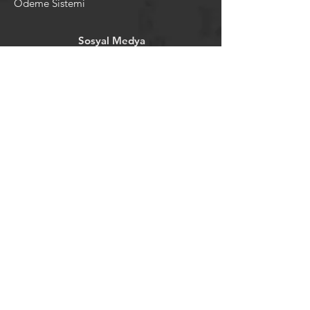
Ödeme Sistemi
Sosyal Medya
Facebook
Youtube
Instagram
Pintrest
Newsletter
©2024 by tavansepeti.
Powered and secured by