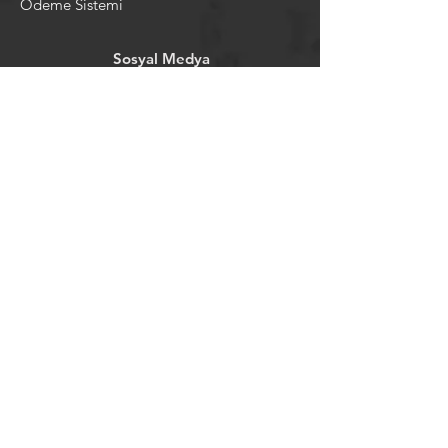
Ödeme Sistemi
Sosyal Medya
Facebook
Youtube
Instagram
Pintrest
Newsletter
©2024 by tavansepeti.
Powered and secured by