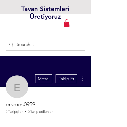
Tavan Sistemleri
Üretiyoruz
Diğer Eylemler
Mesaj
Takip Et
ersmes0959
ersmes0959
0 Takipçiler
0 Takip edilenler