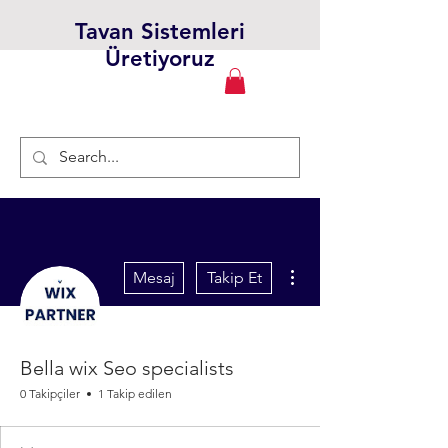
Tavan Sistemleri
Üretiyoruz
Diğer Eylemler
Mesaj
Takip Et
Bella wix Seo specialists
0 Takipçiler
1 Takip edilen