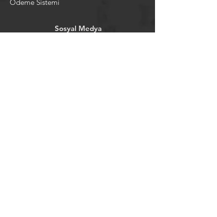
Ödeme Sistemi
Sosyal Medya
Facebook
Youtube
Instagram
Pintrest
Newsletter
©2024 by tavansepeti.
Powered and secured by