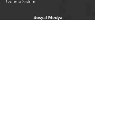
Ödeme Sistemi
Sosyal Medya
Facebook
Youtube
Instagram
Pintrest
Newsletter
©2024 by tavansepeti.
Powered and secured by