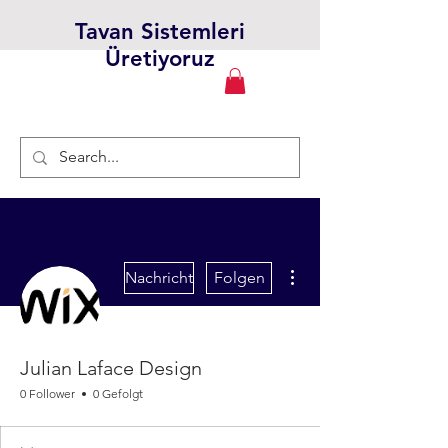
Tavan Sistemleri
Üretiyoruz
Weitere Optionen
Nachricht
Folgen
Julian Laface Design
0 Follower
0 Gefolgt