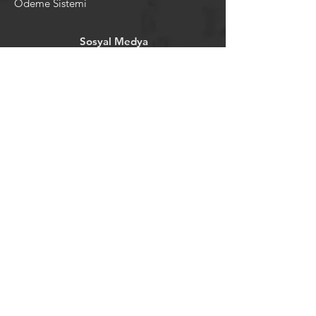
Ödeme Sistemi
Sosyal Medya
Facebook
Youtube
Instagram
Pintrest
Newsletter
©2024 by tavansepeti.
Powered and secured by