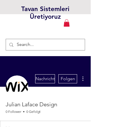
Tavan Sistemleri
Üretiyoruz
Weitere Optionen
Nachricht
Folgen
Julian Laface Design
0 Follower
0 Gefolgt