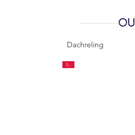
OUR
Dachreling
Sale