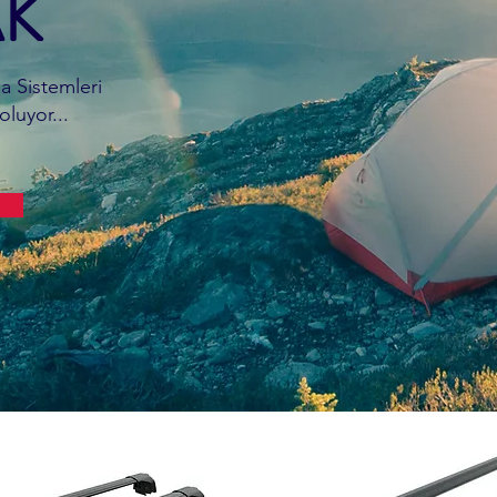
K
a Sistemleri
luyor...