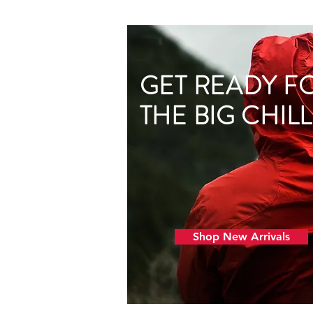
GET READY F
THE BIG CHILL
Shop New Arrivals