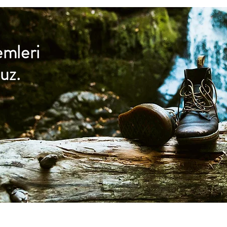
emleri
uz.