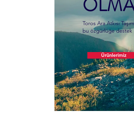
OLMA
Toros Ara Atkısı Taşım
bu özgürlüğe destek o
Ürünlerimiz