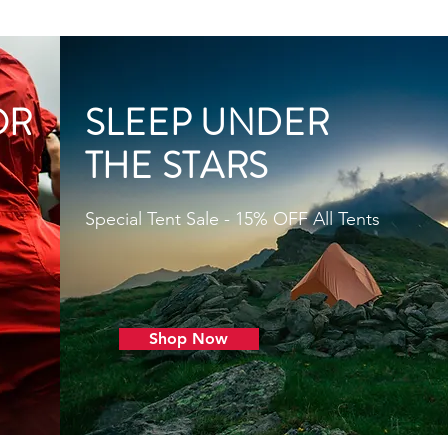
OR
SLEEP UNDER
THE STARS
Special Tent Sale - 15% OFF All Tents
Shop Now