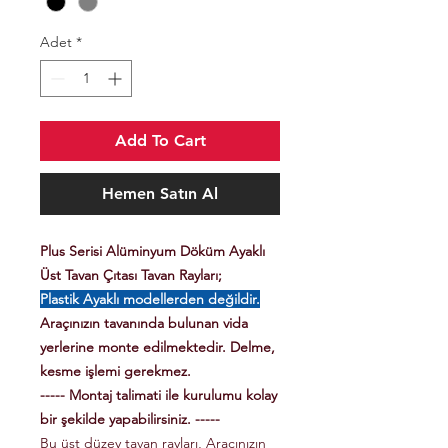
Adet
*
Add To Cart
Hemen Satın Al
Plus Serisi Alüminyum Döküm Ayaklı
Üst Tavan Çıtası Tavan Rayları;
Plastik Ayaklı modellerden değildir.
Araçınızın tavanında bulunan vida
yerlerine monte edilmektedir. Delme,
kesme işlemi gerekmez.
----- Montaj talimati ile kurulumu kolay
bir şekilde yapabilirsiniz. -----
Bu üst düzey tavan rayları, Aracınızın