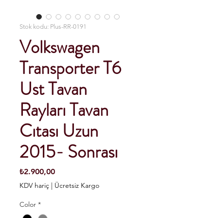
Stok kodu: Plus-RR-0191
Volkswagen
Transporter T6
Ust Tavan
Rayları Tavan
Cıtası Uzun
2015- Sonrası
Fiyat
₺2.900,00
KDV hariç
|
Ücretsiz Kargo
Color
*