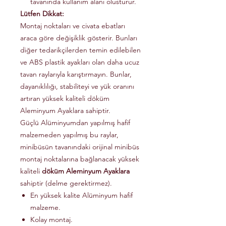
tavanında kullanım alanı olusturur.
Lütfen Dikkat:
Montaj noktaları ve civata ebatları
araca göre değişiklik gösterir. Bunları
diğer tedarikçilerden temin edilebilen
ve ABS plastik ayakları olan daha ucuz
tavan raylarıyla karıştırmayın. Bunlar,
dayanıklılığı, stabiliteyi ve yük oranını
artıran yüksek kaliteli döküm
Aleminyum Ayaklara sahiptir.
Güçlü Alüminyumdan yapılmış hafif
malzemeden yapılmış bu raylar,
minibüsün tavanındaki orijinal minibüs
montaj noktalarına bağlanacak yüksek
kaliteli
döküm Aleminyum Ayaklara
sahiptir (delme gerektirmez).
En yüksek kalite Alüminyum hafif
malzeme.
Kolay montaj.