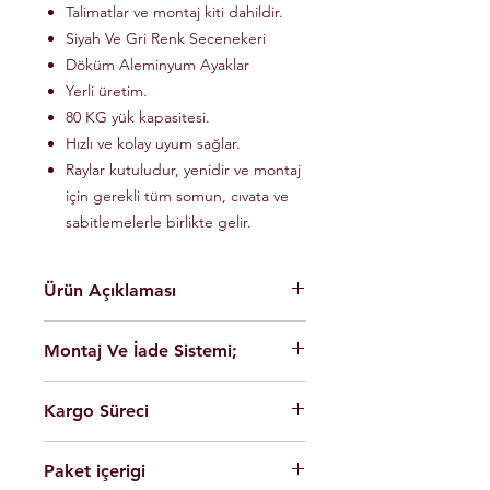
Talimatlar ve montaj kiti dahildir.
Siyah Ve Gri Renk Secenekeri
Döküm Aleminyum Ayaklar
Yerli üretim.
80 KG yük kapasitesi.
Hızlı ve kolay uyum sağlar.
Raylar kutuludur, yenidir ve montaj
için gerekli tüm somun, cıvata ve
sabitlemelerle birlikte gelir.
Ürün Açıklaması
En yüksek kalite Alüminyum hafif
Montaj Ve İade Sistemi;
malzeme.
Kolay montaj.
Montaj
istanbul
içerisinde üretim
Talimatlar ve montaj kiti dahildir.
Kargo Süreci
yerimizde ücretsiz olarak
Siyah Ve Gri Renk Secenekeri
yapılmaktadir.
Döküm Aleminyum Ayaklar
Siparişleriniz,
Ürünleri son kullanıcının cok rahat
Yerli üretim.
Paket içerigi
Saat 14'e
kadar ulaması durumunda
şekilde montaj yapabilmesi için