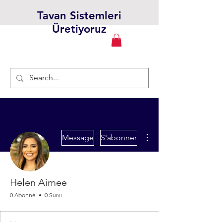
Tavan Sistemleri
Üretiyoruz
Plus d'actions
Message
S'abonner
Helen Aimee
0 Abonné
0 Suivi