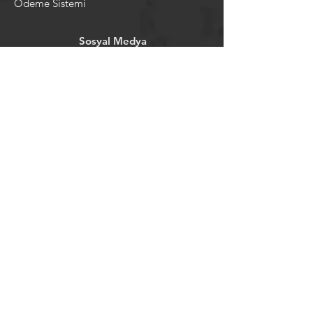
Ödeme Sistemi
Sosyal Medya
Facebook
Youtube
Instagram
Pintrest
Newsletter
©2024 by tavansepeti.
Powered and secured by