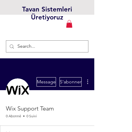
Tavan Sistemleri
Üretiyoruz
Plus d'actions
Message
S'abonner
Wix Support Team
0 Abonné
0 Suivi