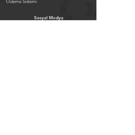
Ödeme Sistemi
Sosyal Medya
Facebook
Youtube
Instagram
Pintrest
Newsletter
©2024 by tavansepeti.
Powered and secured by