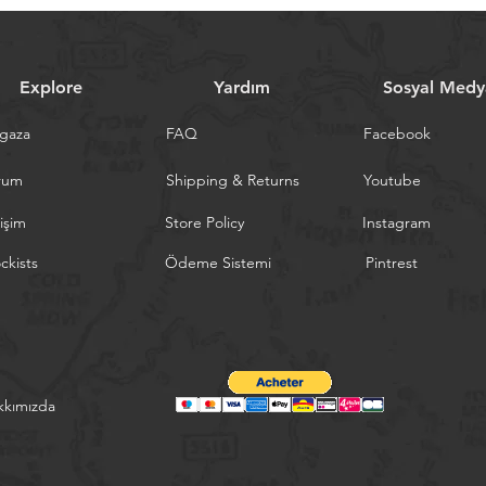
Explore
Yardım
Sosyal Medy
gaza
FAQ
Facebook
rum
Shipping & Returns
Youtube
tişim
Store Policy
Instagram
ckists
Ödeme Sistemi
Pintrest
kkımızda