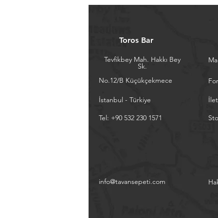
Toros Bar
Tevfikbey Mah. Hakkı Bey
Ma
Sk.
No.12/B Küçükçekmece
Fo
İstanbul - Türkiye
İle
Tel: +90 532 230 1571
Sto
info@tavansepeti.com
Ha