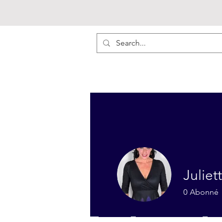
Julie
0
Abonné