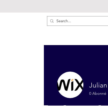
Julian
0
Abonné