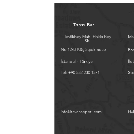
Toros Bar
Tevfikbey Mah. Hakkı Bey
Ma
Sk.
No.12/B Küçükçekmece
Fo
İstanbul - Türkiye
İle
Tel: +90 532 230 1571
Sto
info@tavansepeti.com
Ha