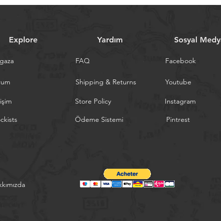
Explore
Yardım
Sosyal Medy
gaza
FAQ
Facebook
rum
Shipping & Returns
Youtube
tişim
Store Policy
Instagram
ckists
Ödeme Sistemi
Pintrest
kkımızda