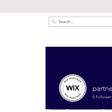
partne
0
Follower