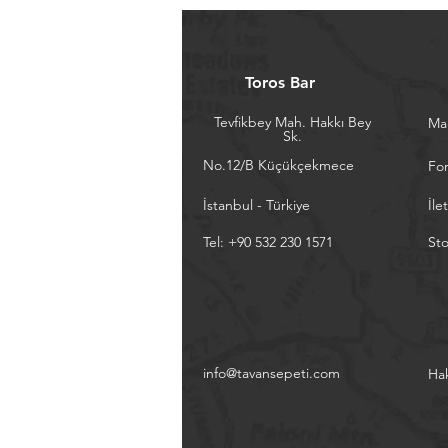
Toros Bar
Tevfikbey Mah. Hakkı Bey
Ma
Sk.
No.12/B Küçükçekmece
Fo
İstanbul - Türkiye
İle
Tel: +90 532 230 1571
Sto
info@tavansepeti.com
Ha