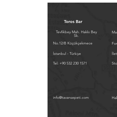
Toros Bar
Tevfikbey Mah. Hakkı Bey
Ma
Sk.
No.12/B Küçükçekmece
Fo
İstanbul - Türkiye
İle
Tel: +90 532 230 1571
Sto
info@tavansepeti.com
Ha