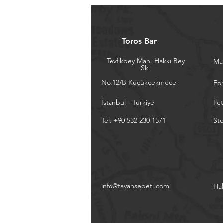
Toros Bar
Tevfikbey Mah. Hakkı Bey
Ma
Sk.
No.12/B Küçükçekmece
Fo
İstanbul - Türkiye
İle
Tel: +90 532 230 1571
Sto
info@tavansepeti.com
Ha