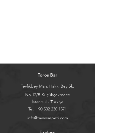
Toros Bar
Tevfikbey Mah. Hakkı Bey Sk.
No.12/B Küçükçekmece
İstanbul - Türkiye
Tel:
+90 532 230 1571
info@tavansepeti.com
Explore