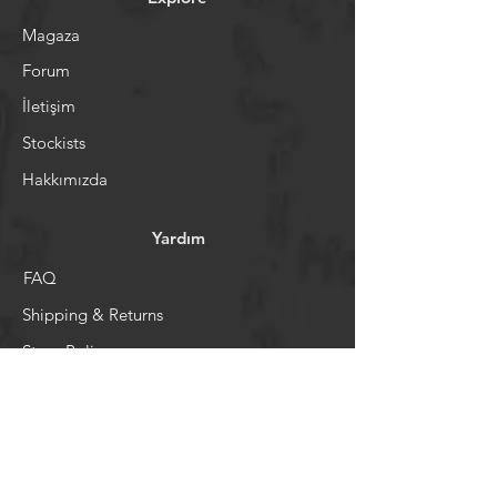
Magaza
Forum
İletişim
Stockists
Hakkımızda
Yardım
FAQ
Shipping & Returns
Store Policy
Ödeme Sistemi
Sosyal Medya
Facebook