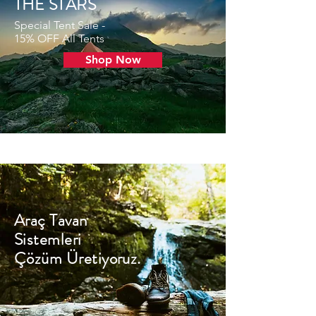
THE STARS
Special Tent Sale -
15% OFF All Tents
Shop Now
Araç Tavan
Sistemleri
Çözüm Üretiyoruz.