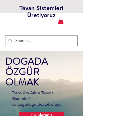
Tavan Sistemleri
Üretiyoruz
DOGADA
ÖZGÜR
OLMAK
Toros Ara Atkısı Taşıma
Sistemleri
bu özgürlüğe destek oluyor...
Ürünlerimiz