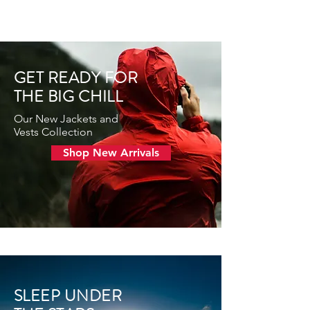
GET READY FOR
THE BIG CHILL
Our New Jackets and
Vests Collection
Shop New Arrivals
SLEEP UNDER