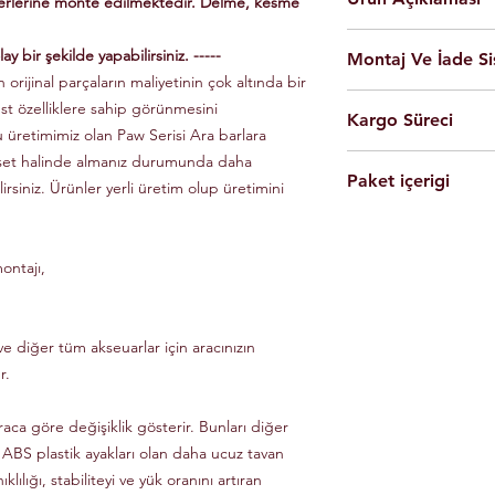
yerlerine monte edilmektedir. Delme, kesme
En yüksek kalite 
ay bir şekilde yapabilirsiniz. -----
Montaj Ve İade Si
Kolay montaj.
 orijinal parçaların maliyetinin çok altında bir
Talimatlar ve montaj
Montaj
istanbul
iç
üst özelliklere sahip görünmesini
Siyah Ve Gri Renk
Kargo Süreci
olarak yapılmaktad
Döküm Aleminyum
u üretimimiz olan Paw Serisi Ara barlara
Ürünleri son kulla
Yerli üretim.
 set halinde almanız durumunda daha
Siparişleriniz,
yapabilmesi için g
80 KG yük kapasite
Paket içerigi
Saat 14'e
kadar ulama
lirsiniz. Ürünler yerli üretim olup üretimini
Tüm ürünlerde arac
Hızlı ve kolay uyum
kargo ile Türkiye'nin 
dikkate alınarak mon
2 adet
Tavan Rayı
Raylar kutuludur, 
Eft-Havale ile banka 
Ürünler gerekli b
4 adet Aleminyum
somun, cıvata ve sa
(Pazartesi-Cuma) içer
durumunda eksik ve
ontajı,
1 adet Montaj Kla
Özel üretim ürünlerin
ücretsiz olarak tes
Gerekli Civata Set
göre farklılık gösterm
Paket içeriğinde 
bilgileri ve süreleri ür
e diğer tüm akseuarlar için aracınızın
r.
raca göre değişiklik gösterir. Bunları diğer
 ABS plastik ayakları olan daha ucuz tavan
klılığı, stabiliteyi ve yük oranını artıran