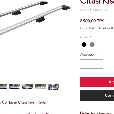
Cıtası Kı
SKU : Plus-RR-0121
Prix
2 900,00 TRY
Hors TVA
|
Ücretsiz 
Color
*
Quantité
*
Aj
Comm
Üst Tavan Çıtası Tavan Rayları;
Ürün Açıklaması