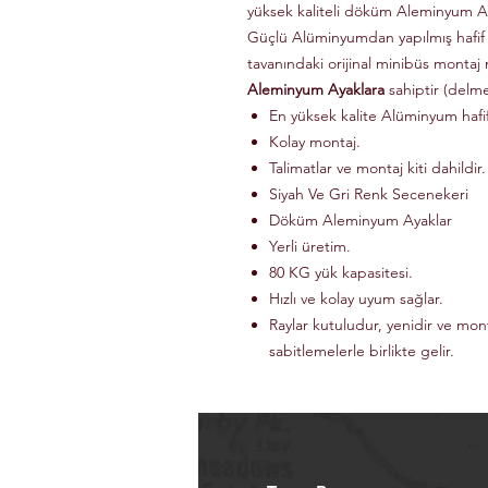
yüksek kaliteli döküm Aleminyum Ay
Güçlü Alüminyumdan yapılmış hafif
tavanındaki orijinal minibüs montaj 
Aleminyum Ayaklara
sahiptir (delm
En yüksek kalite Alüminyum haf
Kolay montaj.
Talimatlar ve montaj kiti dahildir.
Siyah Ve Gri Renk Secenekeri
Döküm Aleminyum Ayaklar
Yerli üretim.
80 KG yük kapasitesi.
Hızlı ve kolay uyum sağlar.
Raylar kutuludur, yenidir ve mon
sabitlemelerle birlikte gelir.