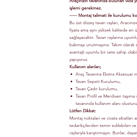
Araçınızın tavanında bulunan vida 
işlemi gerekmez.
----- Montaj talimati ile kurulumu kol
Bu üst düzey tavan rayları, Aracınızın
fiyata ama aynı yüksek kalitede en 
sağlayacaktır. Tavan raylarına uyuml
bakmayı unutmayınız. Takım olarak
avantajlı uyumlu bir sete sahip olabi
yapıyoruz.
Kullanım alanları;
Araç Tavanına Ekstra Aksesuar m
Tavan Sepeti Kurulumu,
Tavan Çadır kurulumu,
Tavan Profil ve Merdiven taşıma v
tavanında kullanım alanı olusturu
Lütfen Dikkat:
Montaj noktaları ve civata ebatları a
tedarikçilerden temin edilebilen ve
raylarıyla karıştırmayın. Bunlar, dayanı