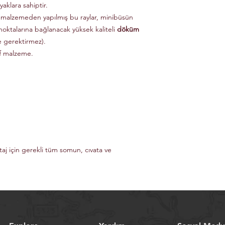
aklara sahiptir.
 malzemeden yapılmış bu raylar, minibüsün
noktalarına bağlanacak yüksek kaliteli
döküm
e gerektirmez).
if malzeme.
taj için gerekli tüm somun, cıvata ve