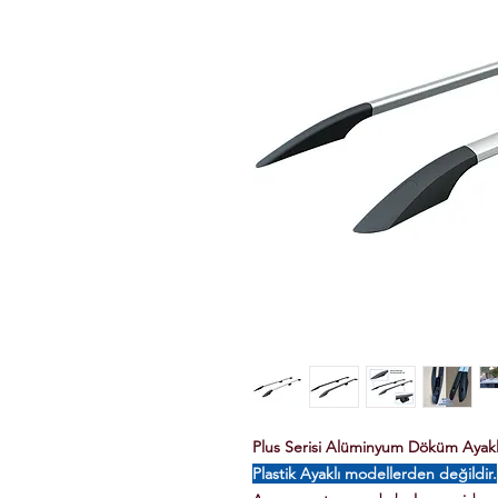
Plus Serisi Alüminyum Döküm Ayaklı 
Plastik Ayaklı modellerden değildir.