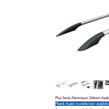
Plus Serisi Alüminyum Döküm Ayaklı 
Plastik Ayaklı modellerden değildir.