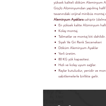
yüksek kaliteli döküm Aleminyum Ay
Güçlü Alüminyumdan yapılmış hafif
tavanındaki orijinal minibüs montaj 
Aleminyum Ayaklara
sahiptir (delm
En yüksek kalite Alüminyum haf
Kolay montaj.
Talimatlar ve montaj kiti dahildir.
Siyah Ve Gri Renk Secenekeri
Döküm Aleminyum Ayaklar
Yerli üretim.
80 KG yük kapasitesi.
Hızlı ve kolay uyum sağlar.
Raylar kutuludur, yenidir ve mon
sabitlemelerle birlikte gelir.