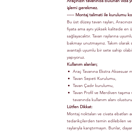
Araçınızın tavanında bulunan vida 
işlemi gerekmez.
----- Montaj talimati ile kurulumu kol
Bu üst düzey tavan rayları, Aracınızın
fiyata ama aynı yüksek kalitede en 
sağlayacaktır. Tavan raylarına uyuml
bakmayı unutmayınız. Takım olarak
avantajlı uyumlu bir sete sahip olabi
yapıyoruz.
Kullanım alanları;
Araç Tavanına Ekstra Aksesuar m
Tavan Sepeti Kurulumu,
Tavan Çadır kurulumu,
Tavan Profil ve Merdiven taşıma v
tavanında kullanım alanı olusturu
Lütfen Dikkat:
Montaj noktaları ve civata ebatları a
tedarikçilerden temin edilebilen ve
raylarıyla karıştırmayın. Bunlar, dayanı