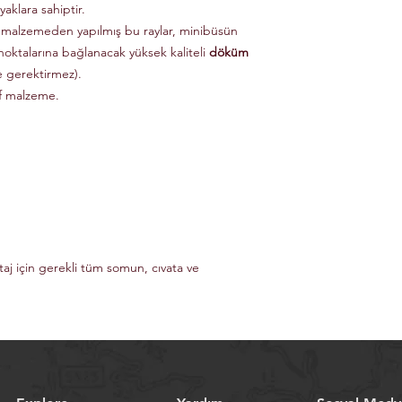
aklara sahiptir.
 malzemeden yapılmış bu raylar, minibüsün
noktalarına bağlanacak yüksek kaliteli
döküm
e gerektirmez).
if malzeme.
taj için gerekli tüm somun, cıvata ve