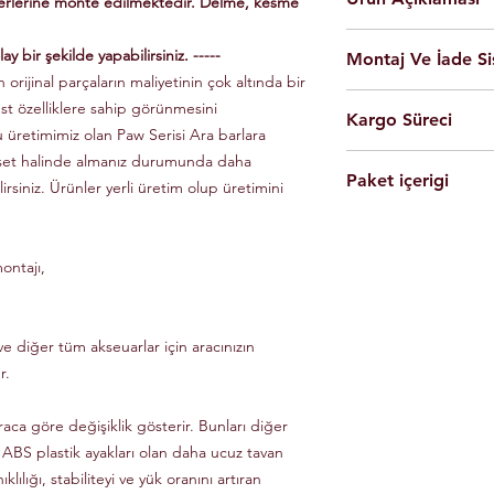
yerlerine monte edilmektedir. Delme, kesme
En yüksek kalite 
ay bir şekilde yapabilirsiniz. -----
Montaj Ve İade Si
Kolay montaj.
 orijinal parçaların maliyetinin çok altında bir
Talimatlar ve montaj
Montaj
istanbul
iç
üst özelliklere sahip görünmesini
Siyah Ve Gri Renk
Kargo Süreci
olarak yapılmaktad
Döküm Aleminyum
u üretimimiz olan Paw Serisi Ara barlara
Ürünleri son kulla
Yerli üretim.
 set halinde almanız durumunda daha
Siparişleriniz,
yapabilmesi için g
80 KG yük kapasite
Paket içerigi
Saat 14'e
kadar ulama
lirsiniz. Ürünler yerli üretim olup üretimini
Tüm ürünlerde arac
Hızlı ve kolay uyum
kargo ile Türkiye'nin 
dikkate alınarak mon
2 adet
Tavan Rayı
Raylar kutuludur, 
Eft-Havale ile banka 
Ürünler gerekli b
4 adet Aleminyum
somun, cıvata ve sa
(Pazartesi-Cuma) içer
durumunda eksik ve
ontajı,
1 adet Montaj Kla
Özel üretim ürünlerin
ücretsiz olarak tes
Gerekli Civata Set
göre farklılık gösterm
Paket içeriğinde 
bilgileri ve süreleri ür
e diğer tüm akseuarlar için aracınızın
r.
raca göre değişiklik gösterir. Bunları diğer
 ABS plastik ayakları olan daha ucuz tavan
klılığı, stabiliteyi ve yük oranını artıran