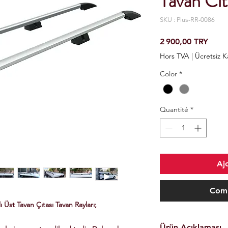
Tavan Cı
SKU : Plus-RR-0086
Prix
2 900,00 TRY
Hors TVA
|
Ücretsiz 
Color
*
Quantité
*
Aj
Comm
Üst Tavan Çıtası Tavan Rayları;
Ürün Açıklaması