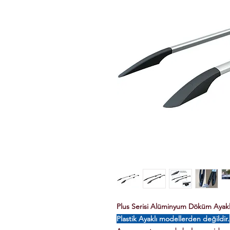
Plus Serisi Alüminyum Döküm Ayaklı 
Plastik Ayaklı modellerden değildir.