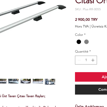
Cıtası O
SKU : Plus-RR-0055
Prix
2 900,00 TRY
Hors TVA
|
Ücretsiz 
Color
*
Quantité
*
Aj
Comm
Üst Tavan Çıtası Tavan Rayları;
Ürün Açıklaması