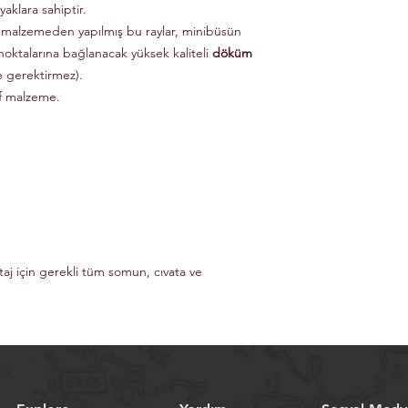
aklara sahiptir.
 malzemeden yapılmış bu raylar, minibüsün
noktalarına bağlanacak yüksek kaliteli
döküm
e gerektirmez).
if malzeme.
taj için gerekli tüm somun, cıvata ve