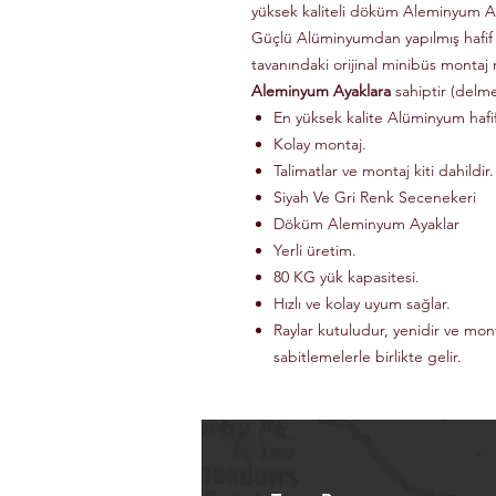
yüksek kaliteli döküm Aleminyum Ay
Güçlü Alüminyumdan yapılmış hafif
tavanındaki orijinal minibüs montaj 
Aleminyum Ayaklara
sahiptir (delm
En yüksek kalite Alüminyum haf
Kolay montaj.
Talimatlar ve montaj kiti dahildir.
Siyah Ve Gri Renk Secenekeri
Döküm Aleminyum Ayaklar
Yerli üretim.
80 KG yük kapasitesi.
Hızlı ve kolay uyum sağlar.
Raylar kutuludur, yenidir ve mon
sabitlemelerle birlikte gelir.