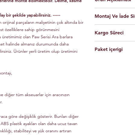
yerlerine monte edilmektedir. Delme, kesme
En yüksek kalite 
ay bir şekilde yapabilirsiniz. -----
Montaj Ve İade Si
Kolay montaj.
 orijinal parçaların maliyetinin çok altında bir
Talimatlar ve montaj
Montaj
istanbul
iç
üst özelliklere sahip görünmesini
Siyah Ve Gri Renk
Kargo Süreci
olarak yapılmaktad
Döküm Aleminyum
u üretimimiz olan Paw Serisi Ara barlara
Ürünleri son kulla
Yerli üretim.
 set halinde almanız durumunda daha
Siparişleriniz,
yapabilmesi için g
80 KG yük kapasite
Paket içerigi
Saat 14'e
kadar ulama
lirsiniz. Ürünler yerli üretim olup üretimini
Tüm ürünlerde arac
Hızlı ve kolay uyum
kargo ile Türkiye'nin 
dikkate alınarak mon
2 adet
Tavan Rayı
Raylar kutuludur, 
Eft-Havale ile banka 
Ürünler gerekli b
4 adet Aleminyum
somun, cıvata ve sa
(Pazartesi-Cuma) içer
durumunda eksik ve
ontajı,
1 adet Montaj Kla
Özel üretim ürünlerin
ücretsiz olarak tes
Gerekli Civata Set
göre farklılık gösterm
Paket içeriğinde 
bilgileri ve süreleri ür
e diğer tüm akseuarlar için aracınızın
r.
raca göre değişiklik gösterir. Bunları diğer
 ABS plastik ayakları olan daha ucuz tavan
klılığı, stabiliteyi ve yük oranını artıran