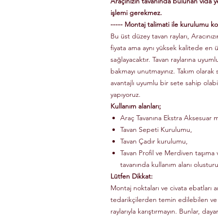
Araçınızın tavanında bulunan vida 
işlemi gerekmez.
----- Montaj talimati ile kurulumu kol
Bu üst düzey tavan rayları, Aracınızın
fiyata ama aynı yüksek kalitede en 
sağlayacaktır. Tavan raylarına uyuml
bakmayı unutmayınız. Takım olarak
avantajlı uyumlu bir sete sahip olabi
yapıyoruz.
Kullanım alanları;
Araç Tavanına Ekstra Aksesuar m
Tavan Sepeti Kurulumu,
Tavan Çadır kurulumu,
Tavan Profil ve Merdiven taşıma v
tavanında kullanım alanı olusturu
Lütfen Dikkat:
Montaj noktaları ve civata ebatları a
tedarikçilerden temin edilebilen ve
raylarıyla karıştırmayın. Bunlar, dayanı