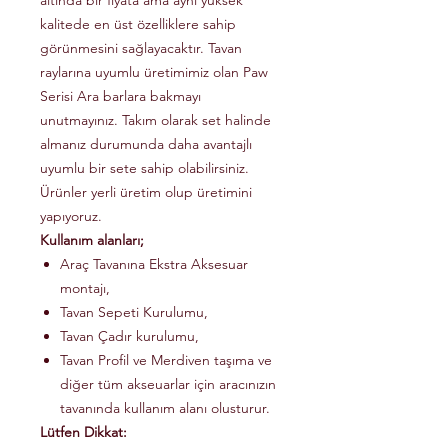
altında bir fiyata ama aynı yüksek
kalitede en üst özelliklere sahip
görünmesini sağlayacaktır. Tavan
raylarına uyumlu üretimimiz olan Paw
Serisi Ara barlara bakmayı
unutmayınız. Takım olarak set halinde
almanız durumunda daha avantajlı
uyumlu bir sete sahip olabilirsiniz.
Ürünler yerli üretim olup üretimini
yapıyoruz.
Kullanım alanları;
Araç Tavanına Ekstra Aksesuar
montajı,
Tavan Sepeti Kurulumu,
Tavan Çadır kurulumu,
Tavan Profil ve Merdiven taşıma ve
diğer tüm akseuarlar için aracınızın
tavanında kullanım alanı olusturur.
Lütfen Dikkat: