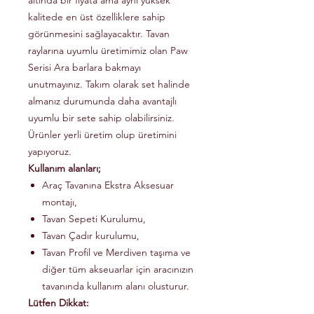
altında bir fiyata ama aynı yüksek
kalitede en üst özelliklere sahip
görünmesini sağlayacaktır. Tavan
raylarına uyumlu üretimimiz olan Paw
Serisi Ara barlara bakmayı
unutmayınız. Takım olarak set halinde
almanız durumunda daha avantajlı
uyumlu bir sete sahip olabilirsiniz.
Ürünler yerli üretim olup üretimini
yapıyoruz.
Kullanım alanları;
Araç Tavanına Ekstra Aksesuar
montajı,
Tavan Sepeti Kurulumu,
Tavan Çadır kurulumu,
Tavan Profil ve Merdiven taşıma ve
diğer tüm akseuarlar için aracınızın
tavanında kullanım alanı olusturur.
Lütfen Dikkat: