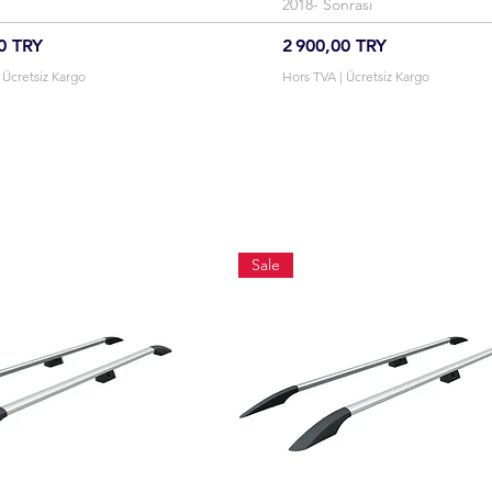
2018- Sonrası
Prix
0 TRY
2 900,00 TRY
|
Ücretsiz Kargo
Hors TVA
|
Ücretsiz Kargo
Sale