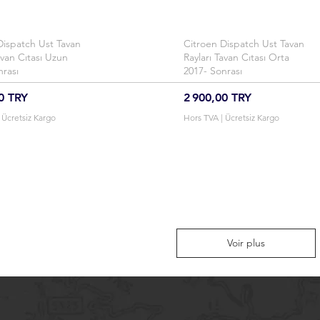
Dispatch Ust Tavan
erçu rapide
Citroen Dispatch Ust Tavan
Aperçu rapide
avan Cıtası Uzun
Rayları Tavan Cıtası Orta
nrası
2017- Sonrası
Prix
0 TRY
2 900,00 TRY
|
Ücretsiz Kargo
Hors TVA
|
Ücretsiz Kargo
Voir plus