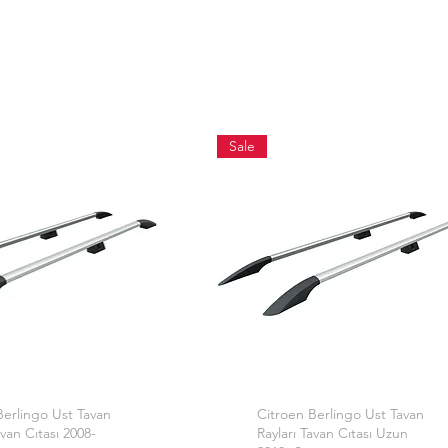
Sale
Berlingo Ust Tavan
erçu rapide
Citroen Berlingo Ust Tavan
Aperçu rapide
avan Cıtası 2008-
Rayları Tavan Cıtası Uzun