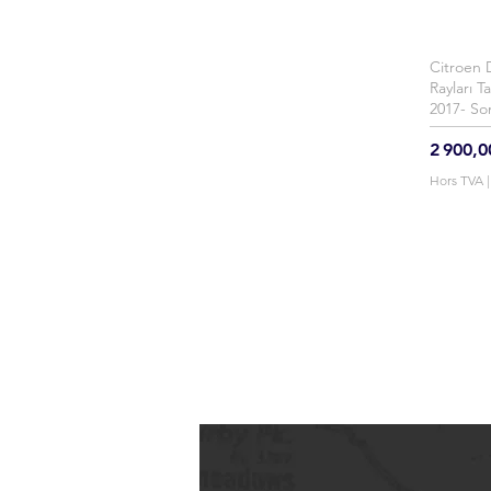
Citroen 
Ap
Rayları T
2017- So
Prix
2 900,0
Hors TVA