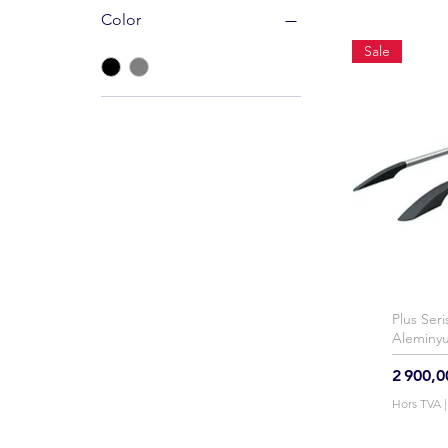
Color
Sale
Plus Seri
Ap
Aleminyu
Prix
2 900,0
Hors TVA