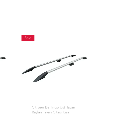
Sale
Citroen Berlingo Ust Tavan
Aperçu rapide
Rayları Tavan Cıtası Kısa