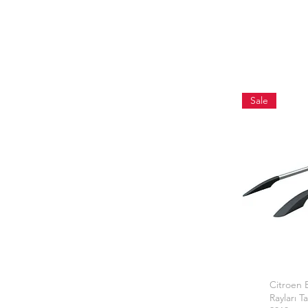
Sale
Citroen 
Ap
Rayları T