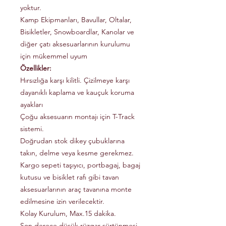
yoktur.
Kamp Ekipmanları, Bavullar, Oltalar,
Bisikletler, Snowboardlar, Kanolar ve
diğer çatı aksesuarlarının kurulumu
için mükemmel uyum
Özellikler:
Hırsızlığa karşı kilitli. Çizilmeye karşı
dayanıklı kaplama ve kauçuk koruma
ayakları
Çoğu aksesuarın montajı için T-Track
sistemi.
Doğrudan stok dikey çubuklarına
takın, delme veya kesme gerekmez.
Kargo sepeti taşıyıcı, portbagaj, bagaj
kutusu ve bisiklet rafı gibi tavan
aksesuarlarının araç tavanına monte
edilmesine izin verilecektir.
Kolay Kurulum, Max.15 dakika.
Son derece düşük rüzgar sürtünmesi,