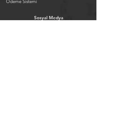
Ödeme Sistemi
Sosyal Medya
Facebook
Youtube
Instagram
Pintrest
Newsletter
©2024 by tavansepeti.
Powered and secured by