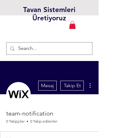
Tavan Sistemleri
Üretiyoruz
Diğer Eylemler
Mesaj
Takip Et
team-notification
0 Takipçiler
0 Takip edilenler