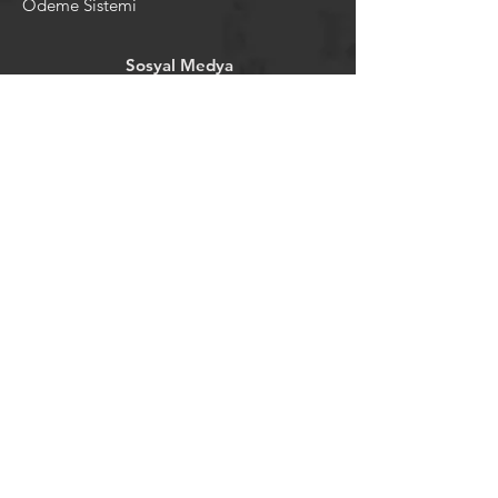
Ödeme Sistemi
Sosyal Medya
Facebook
Youtube
Instagram
Pintrest
Newsletter
©2024 by tavansepeti.
Powered and secured by