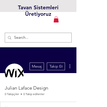
Tavan Sistemleri
Üretiyoruz
Diğer Eylemler
Mesaj
Takip Et
Julian Laface Design
0 Takipçiler
0 Takip edilenler