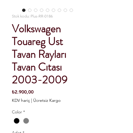
Stok kodu: Plus-RR-0186
Volkswagen
Touareg Ust
Tavan Rayları
Tavan Cıtası
2003-2009
Fiyat
₺2.900,00
KDV hariç
|
Ücretsiz Kargo
Color
*
Adet
*