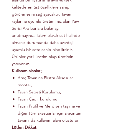
altında bir fiyata ama aynı yüksek
kalitede en üst özelliklere sahip
görünmesini sağlayacaktır. Tavan
raylarına uyumlu üretimimiz olan Paw
Serisi Ara barlara bakmayı
unutmayınız. Takım olarak set halinde
almanız durumunda daha avantajlı
uyumlu bir sete sahip olabilirsiniz.
Ürünler yerli üretim olup üretimini
yapıyoruz.
Kullanım alanları;
Araç Tavanına Ekstra Aksesuar
montajı,
Tavan Sepeti Kurulumu,
Tavan Çadır kurulumu,
Tavan Profil ve Merdiven taşıma ve
diğer tüm akseuarlar için aracınızın
tavanında kullanım alanı olusturur.
Lütfen Dikkat: