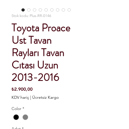
Stok kodu: Plus-RR-0146
Toyota Proace
Ust Tavan
Rayları Tavan
Cıtası Uzun
2013-2016
Fiyat
₺2.900,00
KDV hariç
|
Ücretsiz Kargo
Color
*
Adet
*