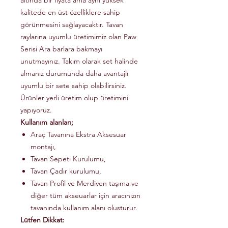
altında bir fiyata ama aynı yüksek
kalitede en üst özelliklere sahip
görünmesini sağlayacaktır. Tavan
raylarına uyumlu üretimimiz olan Paw
Serisi Ara barlara bakmayı
unutmayınız. Takım olarak set halinde
almanız durumunda daha avantajlı
uyumlu bir sete sahip olabilirsiniz.
Ürünler yerli üretim olup üretimini
yapıyoruz.
Kullanım alanları;
Araç Tavanına Ekstra Aksesuar
montajı,
Tavan Sepeti Kurulumu,
Tavan Çadır kurulumu,
Tavan Profil ve Merdiven taşıma ve
diğer tüm akseuarlar için aracınızın
tavanında kullanım alanı olusturur.
Lütfen Dikkat: