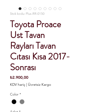
Stok kodu: Plus-RR-0150
Toyota Proace
Ust Tavan
Rayları Tavan
Cıtası Kısa 2017-
Sonrası
Fiyat
₺2.900,00
KDV hariç
|
Ücretsiz Kargo
Color
*
Adet
*