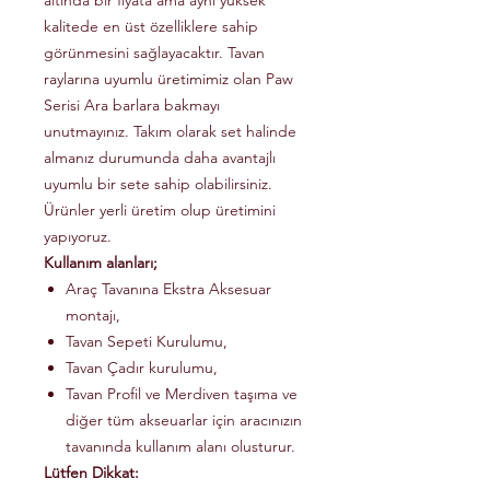
altında bir fiyata ama aynı yüksek
kalitede en üst özelliklere sahip
görünmesini sağlayacaktır. Tavan
raylarına uyumlu üretimimiz olan Paw
Serisi Ara barlara bakmayı
unutmayınız. Takım olarak set halinde
almanız durumunda daha avantajlı
uyumlu bir sete sahip olabilirsiniz.
Ürünler yerli üretim olup üretimini
yapıyoruz.
Kullanım alanları;
Araç Tavanına Ekstra Aksesuar
montajı,
Tavan Sepeti Kurulumu,
Tavan Çadır kurulumu,
Tavan Profil ve Merdiven taşıma ve
diğer tüm akseuarlar için aracınızın
tavanında kullanım alanı olusturur.
Lütfen Dikkat: