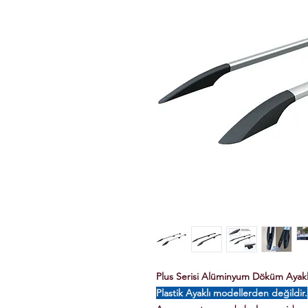
Plus Serisi Alüminyum Döküm Ayaklı 
Plastik Ayaklı modellerden değildir.