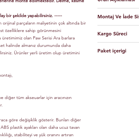
yerlerine monte edilmektedir. Delme, kesme
En yüksek kalite 
ay bir şekilde yapabilirsiniz. -----
Montaj Ve İade Si
Kolay montaj.
 orijinal parçaların maliyetinin çok altında bir
Talimatlar ve montaj
Montaj
istanbul
iç
üst özelliklere sahip görünmesini
Siyah Ve Gri Renk
Kargo Süreci
olarak yapılmaktad
Döküm Aleminyum
u üretimimiz olan Paw Serisi Ara barlara
Ürünleri son kulla
Yerli üretim.
 set halinde almanız durumunda daha
Siparişleriniz,
yapabilmesi için g
80 KG yük kapasite
Paket içerigi
Saat 14'e
kadar ulama
lirsiniz. Ürünler yerli üretim olup üretimini
Tüm ürünlerde arac
Hızlı ve kolay uyum
kargo ile Türkiye'nin 
dikkate alınarak mon
2 adet
Tavan Rayı
Raylar kutuludur, 
Eft-Havale ile banka 
Ürünler gerekli b
4 adet Aleminyum
somun, cıvata ve sa
(Pazartesi-Cuma) içer
durumunda eksik ve
ontajı,
1 adet Montaj Kla
Özel üretim ürünlerin
ücretsiz olarak tes
Gerekli Civata Set
göre farklılık gösterm
Paket içeriğinde 
bilgileri ve süreleri ür
e diğer tüm akseuarlar için aracınızın
r.
raca göre değişiklik gösterir. Bunları diğer
 ABS plastik ayakları olan daha ucuz tavan
klılığı, stabiliteyi ve yük oranını artıran