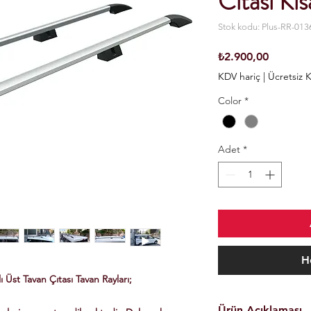
Cıtası K
Stok kodu: Plus-RR-013
Fiyat
₺2.900,00
KDV hariç
|
Ücretsiz 
Color
*
Adet
*
H
Üst Tavan Çıtası Tavan Rayları;
Ürün Açıklaması