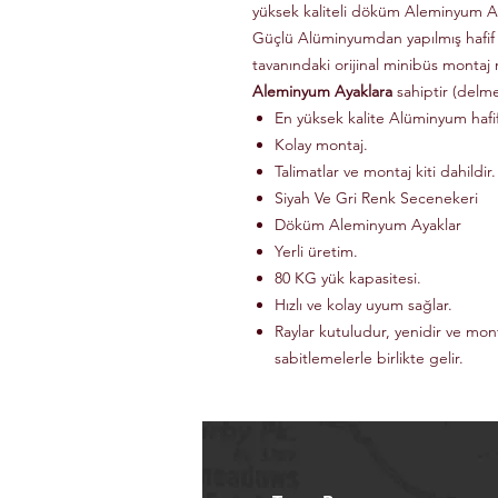
yüksek kaliteli döküm Aleminyum Ay
Güçlü Alüminyumdan yapılmış hafif
tavanındaki orijinal minibüs montaj 
Aleminyum Ayaklara
sahiptir (delm
En yüksek kalite Alüminyum haf
Kolay montaj.
Talimatlar ve montaj kiti dahildir.
Siyah Ve Gri Renk Secenekeri
Döküm Aleminyum Ayaklar
Yerli üretim.
80 KG yük kapasitesi.
Hızlı ve kolay uyum sağlar.
Raylar kutuludur, yenidir ve mon
sabitlemelerle birlikte gelir.