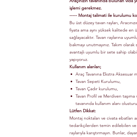
Araçınızın tavanında bulunan vida 
işlemi gerekmez.
----- Montaj talimati ile kurulumu kol
Bu üst düzey tavan rayları, Aracınızın
fiyata ama aynı yüksek kalitede en 
sağlayacaktır. Tavan raylarına uyuml
bakmayı unutmayınız. Takım olarak
avantajlı uyumlu bir sete sahip olabi
yapıyoruz.
Kullanım alanları;
Araç Tavanına Ekstra Aksesuar m
Tavan Sepeti Kurulumu,
Tavan Çadır kurulumu,
Tavan Profil ve Merdiven taşıma v
tavanında kullanım alanı olusturu
Lütfen Dikkat:
Montaj noktaları ve civata ebatları a
tedarikçilerden temin edilebilen ve
raylarıyla karıştırmayın. Bunlar, dayanı