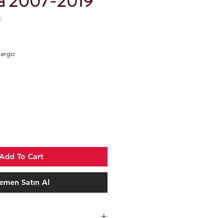
ısa 2007-2019
6
Kargo
Add To Cart
emen Satın Al