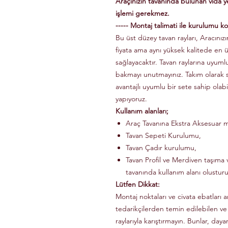
Araçınızın tavanında bulunan vida 
işlemi gerekmez.
----- Montaj talimati ile kurulumu kol
Bu üst düzey tavan rayları, Aracınızın
fiyata ama aynı yüksek kalitede en 
sağlayacaktır. Tavan raylarına uyuml
bakmayı unutmayınız. Takım olarak
avantajlı uyumlu bir sete sahip olabi
yapıyoruz.
Kullanım alanları;
Araç Tavanına Ekstra Aksesuar m
Tavan Sepeti Kurulumu,
Tavan Çadır kurulumu,
Tavan Profil ve Merdiven taşıma v
tavanında kullanım alanı olusturu
Lütfen Dikkat:
Montaj noktaları ve civata ebatları a
tedarikçilerden temin edilebilen ve
raylarıyla karıştırmayın. Bunlar, dayanı