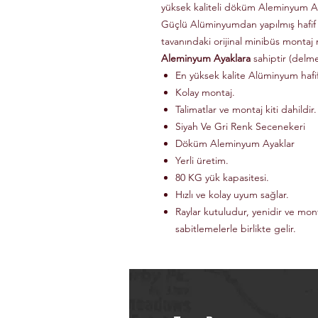
yüksek kaliteli döküm Aleminyum Ay
Güçlü Alüminyumdan yapılmış hafif
tavanındaki orijinal minibüs montaj 
Aleminyum Ayaklara
sahiptir (delm
En yüksek kalite Alüminyum haf
Kolay montaj.
Talimatlar ve montaj kiti dahildir.
Siyah Ve Gri Renk Secenekeri
Döküm Aleminyum Ayaklar
Yerli üretim.
80 KG yük kapasitesi.
Hızlı ve kolay uyum sağlar.
Raylar kutuludur, yenidir ve mon
sabitlemelerle birlikte gelir.