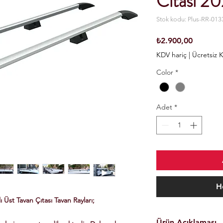
Cıtası 20
Stok kodu: Plus-RR-013
Fiyat
₺2.900,00
KDV hariç
|
Ücretsiz 
Color
*
Adet
*
H
Üst Tavan Çıtası Tavan Rayları;
Ürün Açıklaması