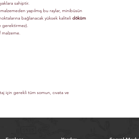
aklara sahiptir.
 malzemeden yapılmış bu raylar, minibüsün
noktalarına bağlanacak yüksek kaliteli
döküm
e gerektirmez).
if malzeme.
taj için gerekli tüm somun, cıvata ve