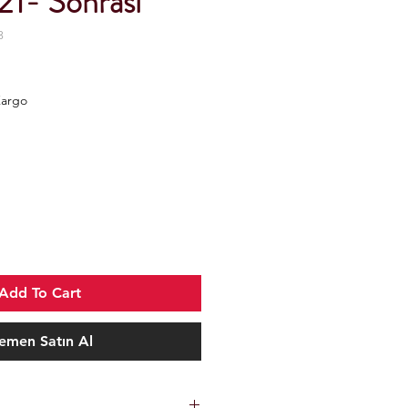
21- Sonrası
3
Kargo
Add To Cart
emen Satın Al