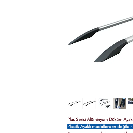
Plus Serisi Alüminyum Döküm Ayaklı 
Plastik Ayaklı modellerden değildir.