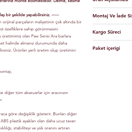
yerlerine monte edilmektedir. Delme, kesme
En yüksek kalite 
ay bir şekilde yapabilirsiniz. -----
Montaj Ve İade Si
Kolay montaj.
 orijinal parçaların maliyetinin çok altında bir
Talimatlar ve montaj
Montaj
istanbul
iç
üst özelliklere sahip görünmesini
Siyah Ve Gri Renk
Kargo Süreci
olarak yapılmaktad
Döküm Aleminyum
u üretimimiz olan Paw Serisi Ara barlara
Ürünleri son kulla
Yerli üretim.
 set halinde almanız durumunda daha
Siparişleriniz,
yapabilmesi için g
80 KG yük kapasite
Paket içerigi
Saat 14'e
kadar ulama
lirsiniz. Ürünler yerli üretim olup üretimini
Tüm ürünlerde arac
Hızlı ve kolay uyum
kargo ile Türkiye'nin 
dikkate alınarak mon
2 adet
Tavan Rayı
Raylar kutuludur, 
Eft-Havale ile banka 
Ürünler gerekli b
4 adet Aleminyum
somun, cıvata ve sa
(Pazartesi-Cuma) içer
durumunda eksik ve
ontajı,
1 adet Montaj Kla
Özel üretim ürünlerin
ücretsiz olarak tes
Gerekli Civata Set
göre farklılık gösterm
Paket içeriğinde 
bilgileri ve süreleri ür
e diğer tüm akseuarlar için aracınızın
r.
raca göre değişiklik gösterir. Bunları diğer
 ABS plastik ayakları olan daha ucuz tavan
klılığı, stabiliteyi ve yük oranını artıran