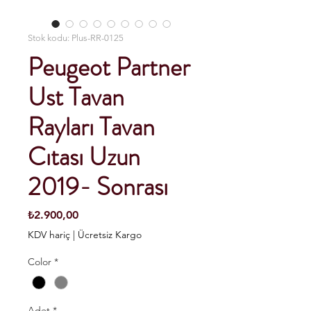
Stok kodu: Plus-RR-0125
Peugeot Partner
Ust Tavan
Rayları Tavan
Cıtası Uzun
2019- Sonrası
Fiyat
₺2.900,00
KDV hariç
|
Ücretsiz Kargo
Color
*
Adet
*