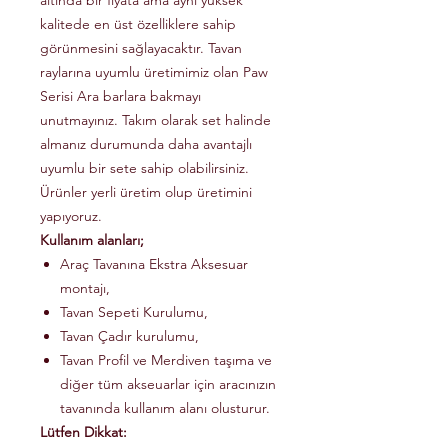
altında bir fiyata ama aynı yüksek
kalitede en üst özelliklere sahip
görünmesini sağlayacaktır. Tavan
raylarına uyumlu üretimimiz olan Paw
Serisi Ara barlara bakmayı
unutmayınız. Takım olarak set halinde
almanız durumunda daha avantajlı
uyumlu bir sete sahip olabilirsiniz.
Ürünler yerli üretim olup üretimini
yapıyoruz.
Kullanım alanları;
Araç Tavanına Ekstra Aksesuar
montajı,
Tavan Sepeti Kurulumu,
Tavan Çadır kurulumu,
Tavan Profil ve Merdiven taşıma ve
diğer tüm akseuarlar için aracınızın
tavanında kullanım alanı olusturur.
Lütfen Dikkat: