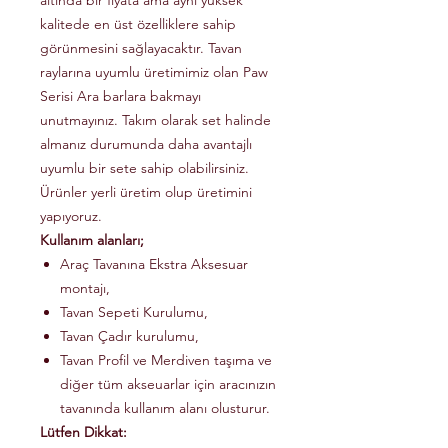
altında bir fiyata ama aynı yüksek
kalitede en üst özelliklere sahip
görünmesini sağlayacaktır. Tavan
raylarına uyumlu üretimimiz olan Paw
Serisi Ara barlara bakmayı
unutmayınız. Takım olarak set halinde
almanız durumunda daha avantajlı
uyumlu bir sete sahip olabilirsiniz.
Ürünler yerli üretim olup üretimini
yapıyoruz.
Kullanım alanları;
Araç Tavanına Ekstra Aksesuar
montajı,
Tavan Sepeti Kurulumu,
Tavan Çadır kurulumu,
Tavan Profil ve Merdiven taşıma ve
diğer tüm akseuarlar için aracınızın
tavanında kullanım alanı olusturur.
Lütfen Dikkat: