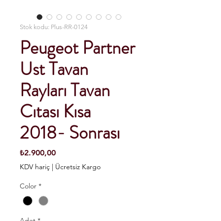
Stok kodu: Plus-RR-0124
Peugeot Partner
Ust Tavan
Rayları Tavan
Cıtası Kısa
2018- Sonrası
Fiyat
₺2.900,00
KDV hariç
|
Ücretsiz Kargo
Color
*
Adet
*