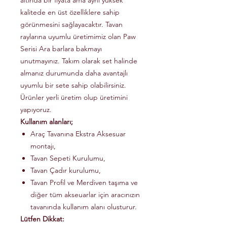
altında bir fiyata ama aynı yüksek
kalitede en üst özelliklere sahip
görünmesini sağlayacaktır. Tavan
raylarına uyumlu üretimimiz olan Paw
Serisi Ara barlara bakmayı
unutmayınız. Takım olarak set halinde
almanız durumunda daha avantajlı
uyumlu bir sete sahip olabilirsiniz.
Ürünler yerli üretim olup üretimini
yapıyoruz.
Kullanım alanları;
Araç Tavanına Ekstra Aksesuar
montajı,
Tavan Sepeti Kurulumu,
Tavan Çadır kurulumu,
Tavan Profil ve Merdiven taşıma ve
diğer tüm akseuarlar için aracınızın
tavanında kullanım alanı olusturur.
Lütfen Dikkat: