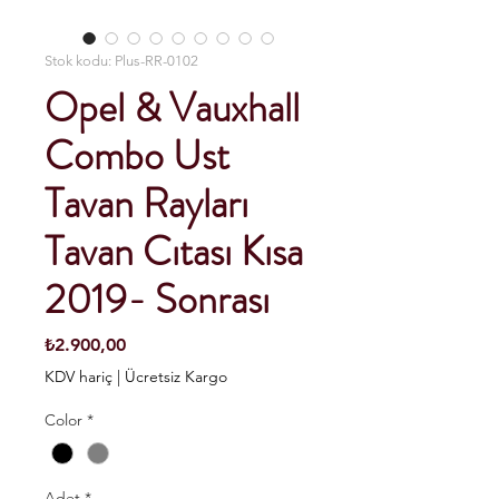
Stok kodu: Plus-RR-0102
Opel & Vauxhall
Combo Ust
Tavan Rayları
Tavan Cıtası Kısa
2019- Sonrası
Fiyat
₺2.900,00
KDV hariç
|
Ücretsiz Kargo
Color
*
Adet
*