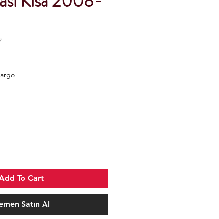
tası Kısa 2008-
9
Kargo
Add To Cart
emen Satın Al