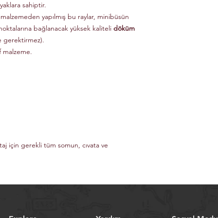
aklara sahiptir.
 malzemeden yapılmış bu raylar, minibüsün
noktalarına bağlanacak yüksek kaliteli
döküm
e gerektirmez).
if malzeme.
taj için gerekli tüm somun, cıvata ve