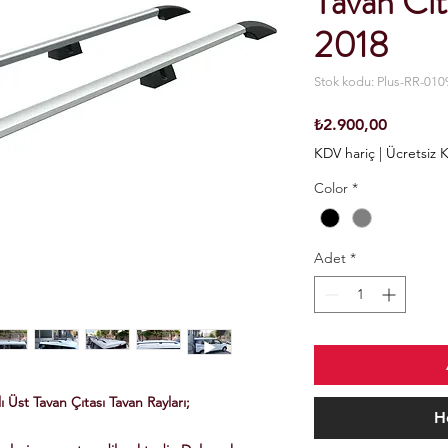
Tavan Cı
2018
Stok kodu: Plus-RR-010
Fiyat
₺2.900,00
KDV hariç
|
Ücretsiz 
Color
*
Adet
*
Üst Tavan Çıtası Tavan Rayları;
H