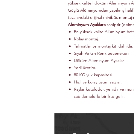
yüksek kaliteli döküm Aleminyum Ay
Güçlü Alüminyumdan yapılmış hafif
tavanındaki orijinal minibüs montaj 
Aleminyum Ayaklara
sahiptir (delm
En yüksek kalite Alüminyum haf
Kolay montaj.
Talimatlar ve montaj kiti dahildir.
Siyah Ve Gri Renk Secenekeri
Döküm Aleminyum Ayaklar
Yerli üretim.
80 KG yük kapasitesi.
Hızlı ve kolay uyum sağlar.
Raylar kutuludur, yenidir ve mon
sabitlemelerle birlikte gelir.