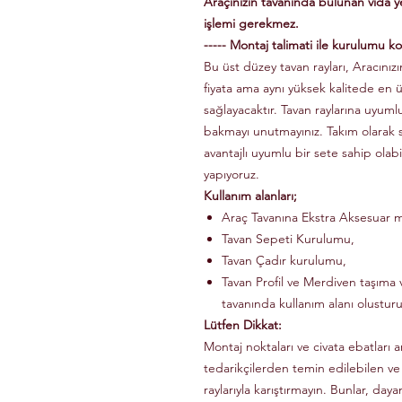
Araçınızın tavanında bulunan vida 
işlemi gerekmez.
----- Montaj talimati ile kurulumu kol
Bu üst düzey tavan rayları, Aracınızın
fiyata ama aynı yüksek kalitede en 
sağlayacaktır. Tavan raylarına uyuml
bakmayı unutmayınız. Takım olarak
avantajlı uyumlu bir sete sahip olabi
yapıyoruz.
Kullanım alanları;
Araç Tavanına Ekstra Aksesuar m
Tavan Sepeti Kurulumu,
Tavan Çadır kurulumu,
Tavan Profil ve Merdiven taşıma v
tavanında kullanım alanı olusturu
Lütfen Dikkat:
Montaj noktaları ve civata ebatları a
tedarikçilerden temin edilebilen ve
raylarıyla karıştırmayın. Bunlar, dayanı