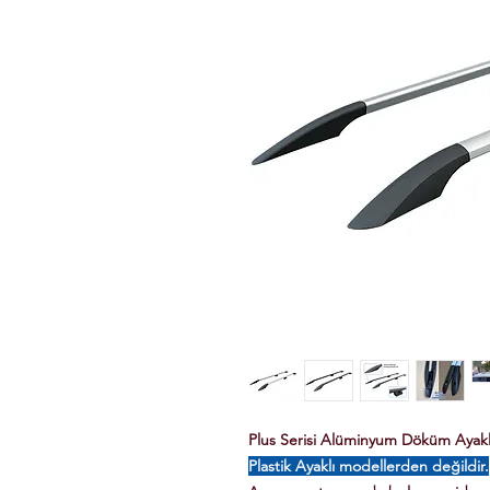
Plus Serisi Alüminyum Döküm Ayaklı 
Plastik Ayaklı modellerden değildir.