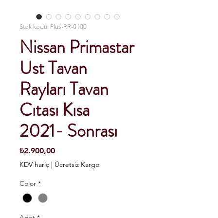
Stok kodu: Plus-RR-0100
Nissan Primastar
Ust Tavan
Rayları Tavan
Cıtası Kısa
2021- Sonrası
Fiyat
₺2.900,00
KDV hariç
|
Ücretsiz Kargo
Color
*
Adet
*