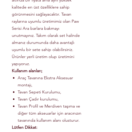
altında bir fiyata ama aynı yüksek
kalitede en üst özelliklere sahip
görünmesini sağlayacaktır. Tavan
raylarına uyumlu üretimimiz olan Paw
Serisi Ara barlara bakmayı
unutmayınız. Takım olarak set halinde
almanız durumunda daha avantajlı
uyumlu bir sete sahip olabilirsiniz.
Ürünler yerli üretim olup üretimini
yapıyoruz.
Kullanım alanları;
Araç Tavanına Ekstra Aksesuar
montajı,
Tavan Sepeti Kurulumu,
Tavan Çadır kurulumu,
Tavan Profil ve Merdiven taşıma ve
diğer tüm akseuarlar için aracınızın
tavanında kullanım alanı olusturur.
Lütfen Dikkat: