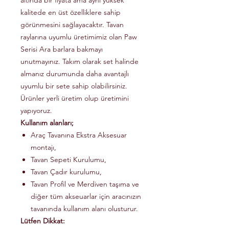
altında bir fiyata ama aynı yüksek
kalitede en üst özelliklere sahip
görünmesini sağlayacaktır. Tavan
raylarına uyumlu üretimimiz olan Paw
Serisi Ara barlara bakmayı
unutmayınız. Takım olarak set halinde
almanız durumunda daha avantajlı
uyumlu bir sete sahip olabilirsiniz.
Ürünler yerli üretim olup üretimini
yapıyoruz.
Kullanım alanları;
Araç Tavanına Ekstra Aksesuar
montajı,
Tavan Sepeti Kurulumu,
Tavan Çadır kurulumu,
Tavan Profil ve Merdiven taşıma ve
diğer tüm akseuarlar için aracınızın
tavanında kullanım alanı olusturur.
Lütfen Dikkat: