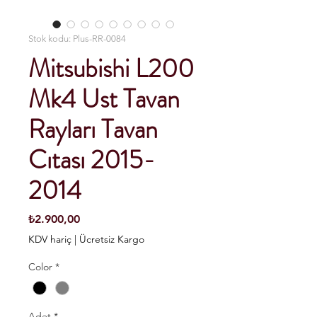
Stok kodu: Plus-RR-0084
Mitsubishi L200
Mk4 Ust Tavan
Rayları Tavan
Cıtası 2015-
2014
Fiyat
₺2.900,00
KDV hariç
|
Ücretsiz Kargo
Color
*
Adet
*