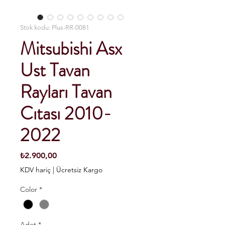
Stok kodu: Plus-RR-0081
Mitsubishi Asx
Ust Tavan
Rayları Tavan
Cıtası 2010-
2022
Fiyat
₺2.900,00
KDV hariç
|
Ücretsiz Kargo
Color
*
Adet
*