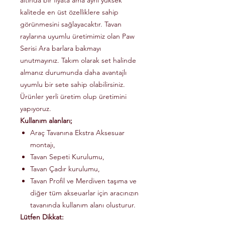
altında bir fiyata ama aynı yüksek
kalitede en üst özelliklere sahip
görünmesini sağlayacaktır. Tavan
raylarına uyumlu üretimimiz olan Paw
Serisi Ara barlara bakmayı
unutmayınız. Takım olarak set halinde
almanız durumunda daha avantajlı
uyumlu bir sete sahip olabilirsiniz.
Ürünler yerli üretim olup üretimini
yapıyoruz.
Kullanım alanları;
Araç Tavanına Ekstra Aksesuar
montajı,
Tavan Sepeti Kurulumu,
Tavan Çadır kurulumu,
Tavan Profil ve Merdiven taşıma ve
diğer tüm akseuarlar için aracınızın
tavanında kullanım alanı olusturur.
Lütfen Dikkat: