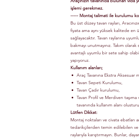
Araçınızın tavanında bulunan vida 
işlemi gerekmez.
----- Montaj talimati ile kurulumu kol
Bu üst düzey tavan rayları, Aracınızın
fiyata ama aynı yüksek kalitede en 
sağlayacaktır. Tavan raylarına uyuml
bakmayı unutmayınız. Takım olarak
avantajlı uyumlu bir sete sahip olabi
yapıyoruz.
Kullanım alanları;
Araç Tavanına Ekstra Aksesuar m
Tavan Sepeti Kurulumu,
Tavan Çadır kurulumu,
Tavan Profil ve Merdiven taşıma v
tavanında kullanım alanı olusturu
Lütfen Dikkat:
Montaj noktaları ve civata ebatları a
tedarikçilerden temin edilebilen ve
raylarıyla karıştırmayın. Bunlar, dayanı