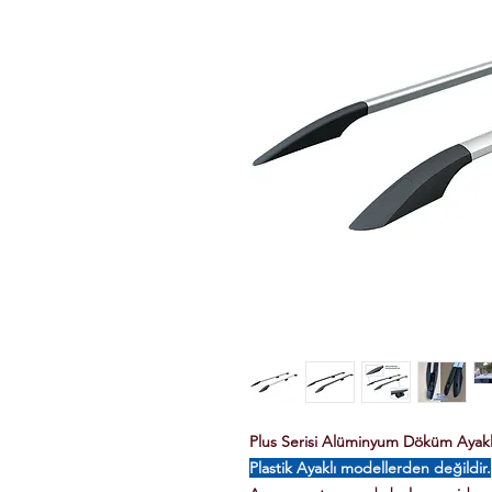
Plus Serisi Alüminyum Döküm Ayaklı 
Plastik Ayaklı modellerden değildir.