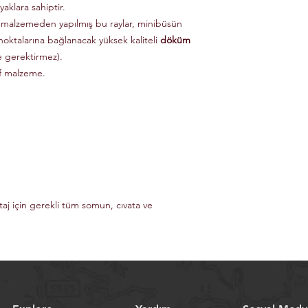
aklara sahiptir.
 malzemeden yapılmış bu raylar, minibüsün
noktalarına bağlanacak yüksek kaliteli
döküm
e gerektirmez).
if malzeme.
taj için gerekli tüm somun, cıvata ve