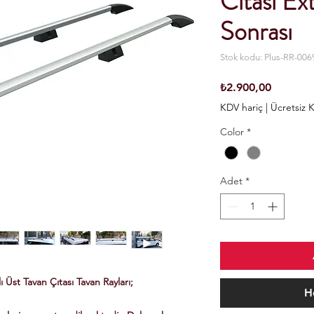
Cıtası E
Sonrası
Stok kodu: Plus-RR-006
Fiyat
₺2.900,00
KDV hariç
|
Ücretsiz 
Color
*
Adet
*
Üst Tavan Çıtası Tavan Rayları;
H