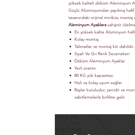
yüksek kaliteli döküm Aleminyum Ay
Güçlü Alüminyumdan yapılmış hafif
tavanındaki orijinal minibüs montaj 
Aleminyum Ayaklara
sahiptir (delm
En yüksek kalite Alüminyum haf
Kolay montaj.
Talimatlar ve montaj kiti dahildir.
Siyah Ve Gri Renk Secenekeri
Döküm Aleminyum Ayaklar
Yerli üretim.
80 KG yük kapasitesi.
Hızlı ve kolay uyum sağlar.
Raylar kutuludur, yenidir ve mon
sabitlemelerle birlikte gelir.