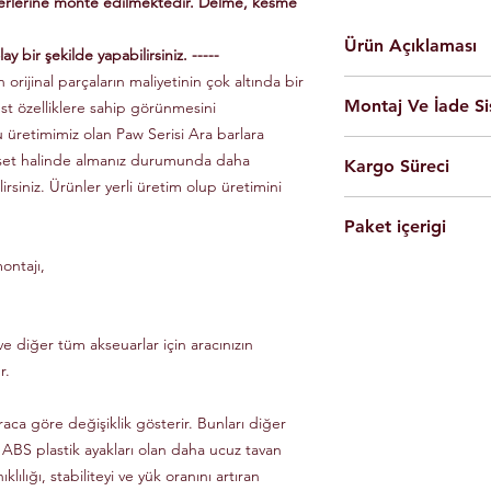
yerlerine monte edilmektedir. Delme, kesme
Ürün Açıklaması
ay bir şekilde yapabilirsiniz. -----
 orijinal parçaların maliyetinin çok altında bir
En yüksek kalite 
Montaj Ve İade Si
üst özelliklere sahip görünmesini
Kolay montaj.
Talimatlar ve montaj
u üretimimiz olan Paw Serisi Ara barlara
Montaj
istanbul
iç
Siyah Ve Gri Renk
 set halinde almanız durumunda daha
Kargo Süreci
olarak yapılmaktad
Döküm Aleminyum
lirsiniz. Ürünler yerli üretim olup üretimini
Ürünleri son kulla
Yerli üretim.
Siparişleriniz,
yapabilmesi için g
80 KG yük kapasite
Paket içerigi
Saat 14'e
kadar ulama
Tüm ürünlerde arac
Hızlı ve kolay uyum
kargo ile Türkiye'nin 
dikkate alınarak mon
ontajı,
2 adet
Tavan Rayı
Raylar kutuludur, 
Eft-Havale ile banka 
Ürünler gerekli b
4 adet Aleminyum
somun, cıvata ve sa
(Pazartesi-Cuma) içer
durumunda eksik ve
1 adet Montaj Kla
Özel üretim ürünlerin
ücretsiz olarak tes
Gerekli Civata Set
e diğer tüm akseuarlar için aracınızın
göre farklılık gösterm
Paket içeriğinde 
bilgileri ve süreleri ür
r.
raca göre değişiklik gösterir. Bunları diğer
 ABS plastik ayakları olan daha ucuz tavan
klılığı, stabiliteyi ve yük oranını artıran