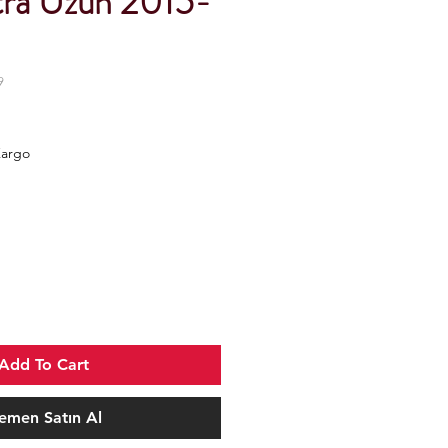
xtra Uzun 2015-
9
Kargo
Add To Cart
emen Satın Al