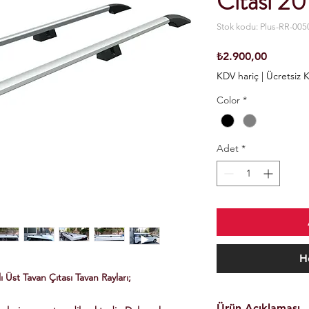
Cıtası 20
Stok kodu: Plus-RR-005
Fiyat
₺2.900,00
KDV hariç
|
Ücretsiz 
Color
*
Adet
*
H
Üst Tavan Çıtası Tavan Rayları;
Ürün Açıklaması