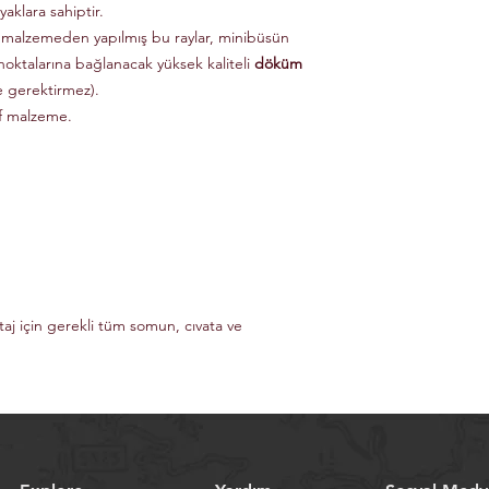
aklara sahiptir.
 malzemeden yapılmış bu raylar, minibüsün
noktalarına bağlanacak yüksek kaliteli
döküm
e gerektirmez).
if malzeme.
taj için gerekli tüm somun, cıvata ve