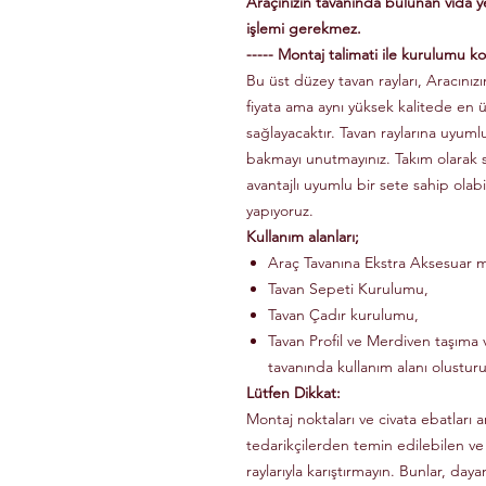
Araçınızın tavanında bulunan vida 
işlemi gerekmez.
----- Montaj talimati ile kurulumu kol
Bu üst düzey tavan rayları, Aracınızın
fiyata ama aynı yüksek kalitede en 
sağlayacaktır. Tavan raylarına uyuml
bakmayı unutmayınız. Takım olarak
avantajlı uyumlu bir sete sahip olabi
yapıyoruz.
Kullanım alanları;
Araç Tavanına Ekstra Aksesuar m
Tavan Sepeti Kurulumu,
Tavan Çadır kurulumu,
Tavan Profil ve Merdiven taşıma v
tavanında kullanım alanı olusturu
Lütfen Dikkat:
Montaj noktaları ve civata ebatları a
tedarikçilerden temin edilebilen ve
raylarıyla karıştırmayın. Bunlar, dayanı