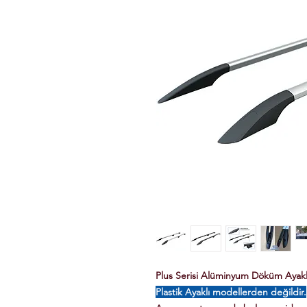
Plus Serisi Alüminyum Döküm Ayaklı 
Plastik Ayaklı modellerden değildir.