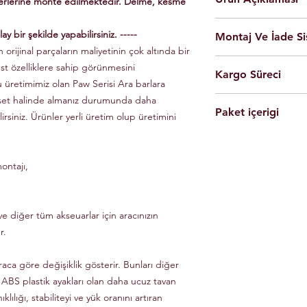
yerlerine monte edilmektedir. Delme, kesme
En yüksek kalite 
ay bir şekilde yapabilirsiniz. -----
Montaj Ve İade Si
Kolay montaj.
 orijinal parçaların maliyetinin çok altında bir
Talimatlar ve montaj
Montaj
istanbul
iç
üst özelliklere sahip görünmesini
Siyah Ve Gri Renk
Kargo Süreci
olarak yapılmaktad
Döküm Aleminyum
u üretimimiz olan Paw Serisi Ara barlara
Ürünleri son kulla
Yerli üretim.
 set halinde almanız durumunda daha
Siparişleriniz,
yapabilmesi için g
80 KG yük kapasite
Paket içerigi
Saat 14'e
kadar ulama
lirsiniz. Ürünler yerli üretim olup üretimini
Tüm ürünlerde arac
Hızlı ve kolay uyum
kargo ile Türkiye'nin 
dikkate alınarak mon
2 adet
Tavan Rayı
Raylar kutuludur, 
Eft-Havale ile banka 
Ürünler gerekli b
4 adet Aleminyum
somun, cıvata ve sa
(Pazartesi-Cuma) içer
durumunda eksik ve
ontajı,
1 adet Montaj Kla
Özel üretim ürünlerin
ücretsiz olarak tes
Gerekli Civata Set
göre farklılık gösterm
Paket içeriğinde 
bilgileri ve süreleri ür
e diğer tüm akseuarlar için aracınızın
r.
raca göre değişiklik gösterir. Bunları diğer
 ABS plastik ayakları olan daha ucuz tavan
klılığı, stabiliteyi ve yük oranını artıran