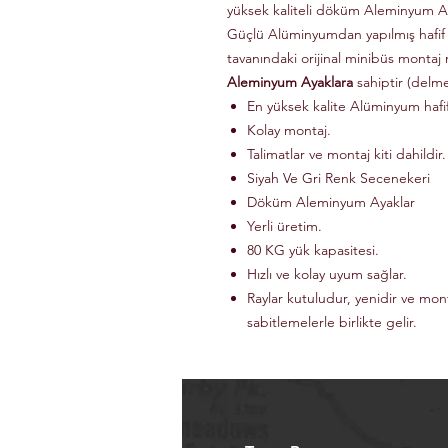
yüksek kaliteli döküm Aleminyum Ay
Güçlü Alüminyumdan yapılmış hafif
tavanındaki orijinal minibüs montaj 
Aleminyum Ayaklara
sahiptir (delm
En yüksek kalite Alüminyum haf
Kolay montaj.
Talimatlar ve montaj kiti dahildir.
Siyah Ve Gri Renk Secenekeri
Döküm Aleminyum Ayaklar
Yerli üretim.
80 KG yük kapasitesi.
Hızlı ve kolay uyum sağlar.
Raylar kutuludur, yenidir ve mon
sabitlemelerle birlikte gelir.