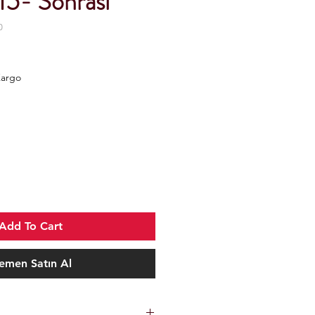
15- Sonrası
0
Kargo
Add To Cart
emen Satın Al