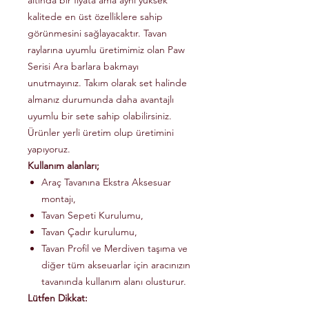
altında bir fiyata ama aynı yüksek
kalitede en üst özelliklere sahip
görünmesini sağlayacaktır. Tavan
raylarına uyumlu üretimimiz olan Paw
Serisi Ara barlara bakmayı
unutmayınız. Takım olarak set halinde
almanız durumunda daha avantajlı
uyumlu bir sete sahip olabilirsiniz.
Ürünler yerli üretim olup üretimini
yapıyoruz.
Kullanım alanları;
Araç Tavanına Ekstra Aksesuar
montajı,
Tavan Sepeti Kurulumu,
Tavan Çadır kurulumu,
Tavan Profil ve Merdiven taşıma ve
diğer tüm akseuarlar için aracınızın
tavanında kullanım alanı olusturur.
Lütfen Dikkat: