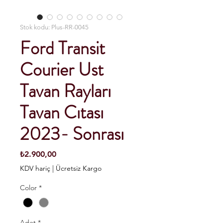
Stok kodu: Plus-RR-0045
Ford Transit
Courier Ust
Tavan Rayları
Tavan Cıtası
2023- Sonrası
Fiyat
₺2.900,00
KDV hariç
|
Ücretsiz Kargo
Color
*
Adet
*