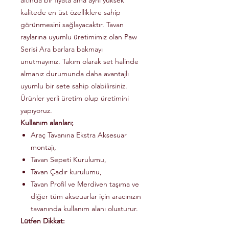
altında bir fiyata ama aynı yüksek
kalitede en üst özelliklere sahip
görünmesini sağlayacaktır. Tavan
raylarına uyumlu üretimimiz olan Paw
Serisi Ara barlara bakmayı
unutmayınız. Takım olarak set halinde
almanız durumunda daha avantajlı
uyumlu bir sete sahip olabilirsiniz.
Ürünler yerli üretim olup üretimini
yapıyoruz.
Kullanım alanları;
Araç Tavanına Ekstra Aksesuar
montajı,
Tavan Sepeti Kurulumu,
Tavan Çadır kurulumu,
Tavan Profil ve Merdiven taşıma ve
diğer tüm akseuarlar için aracınızın
tavanında kullanım alanı olusturur.
Lütfen Dikkat: