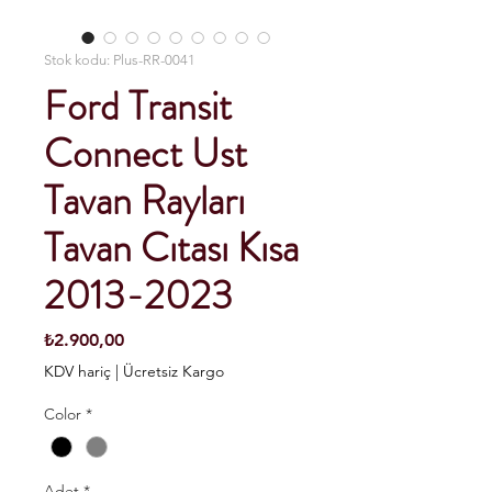
Stok kodu: Plus-RR-0041
Ford Transit
Connect Ust
Tavan Rayları
Tavan Cıtası Kısa
2013-2023
Fiyat
₺2.900,00
KDV hariç
|
Ücretsiz Kargo
Color
*
Adet
*