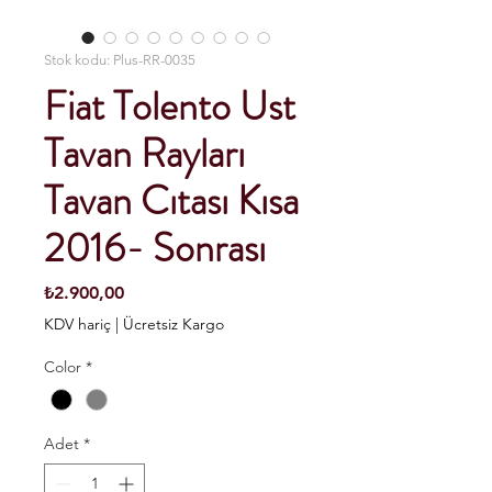
Stok kodu: Plus-RR-0035
Fiat Tolento Ust
Tavan Rayları
Tavan Cıtası Kısa
2016- Sonrası
Fiyat
₺2.900,00
KDV hariç
|
Ücretsiz Kargo
Color
*
Adet
*